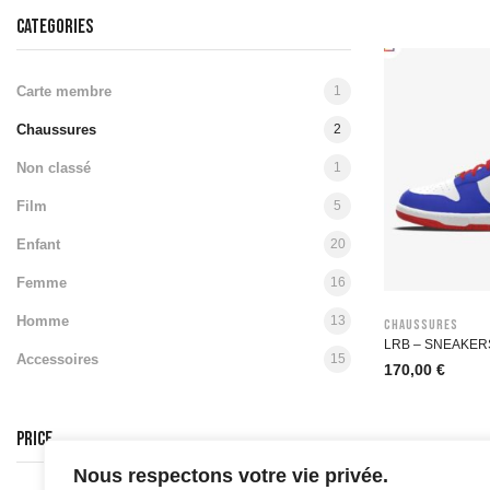
CATEGORIES
Carte membre
1
Chaussures
2
Non classé
1
Film
5
Enfant
20
Femme
16
Homme
13
Chaussures
LRB – SNEAKER
Accessoires
15
170,00
€
PRICE
Nous respectons votre vie privée.