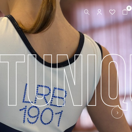
0
T
U
N
I
Q