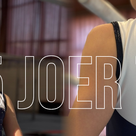
5
J
O
E
R