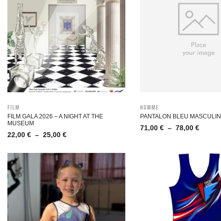
Film
Homme
FILM GALA 2026 – A NIGHT AT THE
PANTALON BLEU MASCULIN
MUSEUM
71,00
€
–
78,00
€
22,00
€
–
25,00
€