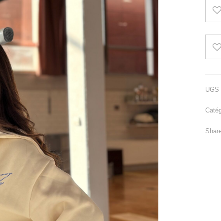
UGS 
Catég
Share