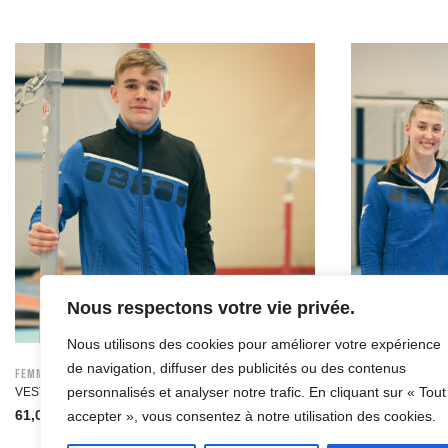
Nous respectons votre vie privée.
Nous utilisons des cookies pour améliorer votre expérience
de navigation, diffuser des publicités ou des contenus
Femme
Femme
personnalisés et analyser notre trafic. En cliquant sur « Tout
VESTE JOGGING – UNISEXE
VESTE AVEC CA
61,00
€
60,00
€
accepter », vous consentez à notre utilisation des cookies.