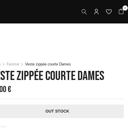
0
e
Femme
Veste zippée courte Dames
ste Zippée Courte Dames
,00
€
OUT STOCK