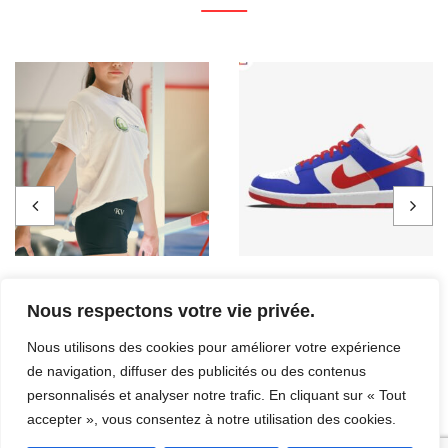
Enfant
Chaussures
SHORT DE GYMNASTIQUE
LRB – SNEAKERS FEMME
Nous respectons votre vie privée.
25,00
€
170,00
€
Nous utilisons des cookies pour améliorer votre expérience
de navigation, diffuser des publicités ou des contenus
personnalisés et analyser notre trafic. En cliquant sur « Tout
accepter », vous consentez à notre utilisation des cookies.
© Copyright 2023. All Rights Reserved.