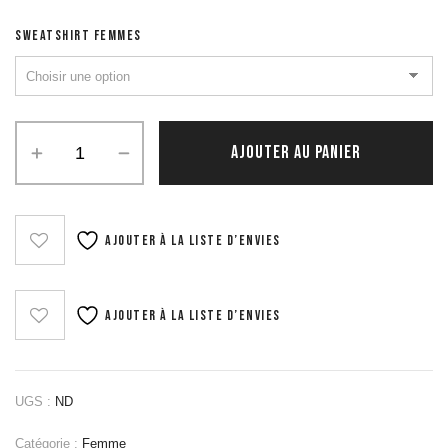
SWEATSHIRT FEMMES
quantité
AJOUTER AU PANIER
de
Sweatshirt
Femmes
Ajouter à la liste d’envies
Ajouter à la liste d’envies
UGS :
ND
Catégorie :
Femme