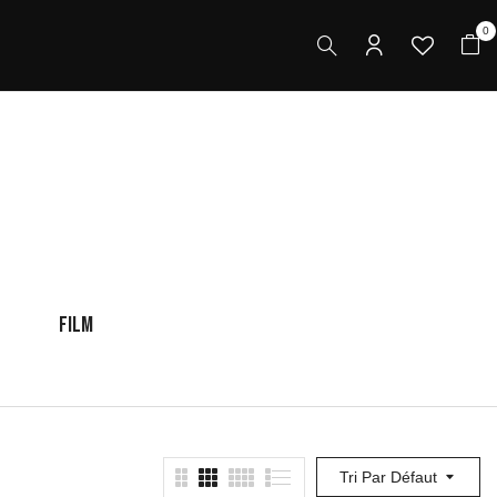
0
FILM
ENFANT
F
Tri Par Défaut