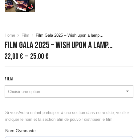
Home
Film
Film Gala 2025 – Wish upon a lamp…
Film Gala 2025 – Wish Upon A Lamp…
Plage
22,00
€
–
25,00
€
de
prix :
22,00 €
FILM
à
25,00 €
Si vous/votre enfant participez à une section dans notre club, veuillez
indiquer le nom et la section afin de pouvoir distribuer le film.
Nom Gymnaste