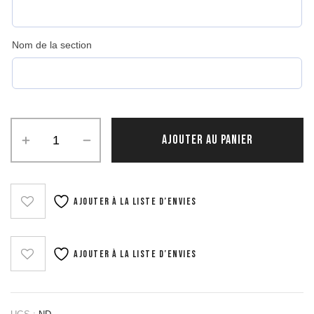
Nom de la section
quantité
AJOUTER AU PANIER
de
Film
Gala
2025
Ajouter à la liste d’envies
-
Wish
upon
a
Ajouter à la liste d’envies
lamp...