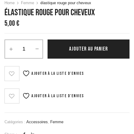
Home
Femme
élastique rouge pour cheveux
Élastique Rouge Pour Cheveux
5,00
€
quantité
AJOUTER AU PANIER
de
élastique
rouge
pour
Ajouter à la liste d’envies
cheveux
Ajouter à la liste d’envies
Catégories :
Accessoires
,
Femme