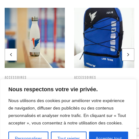
Accessoires
Accessoires
GOURDE
SAC À DOS
Nous respectons votre vie privée.
20,00
€
40,00
€
Nous utilisons des cookies pour améliorer votre expérience
de navigation, diffuser des publicités ou des contenus
personnalisés et analyser notre trafic. En cliquant sur « Tout
accepter », vous consentez à notre utilisation des cookies.
© Copyright 2023. All Rights Reserved.
Personnaliser
Tout rejeter
Accepter tout